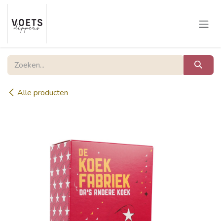
Overslaan naar inhoud
Alle producten