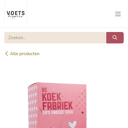
Overslaan naar inhoud
Alle producten