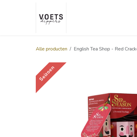
Overslaan naar inhoud
Home
Over ons
Smaakp
Alle producten
English Tea Shop - Red Crack
Seizoen