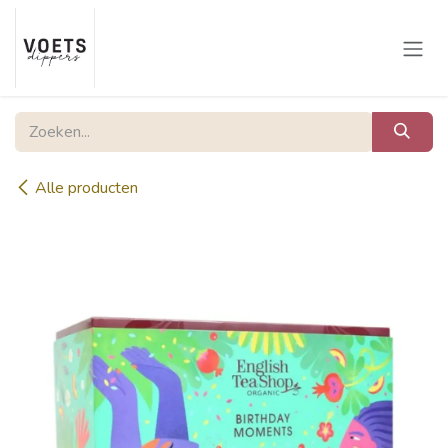
Overslaan naar inhoud
Alle producten