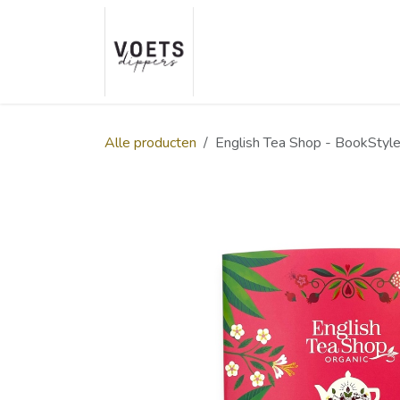
Overslaan naar inhoud
Home
Over ons
Smaakp
Alle producten
English Tea Shop - BookStyl