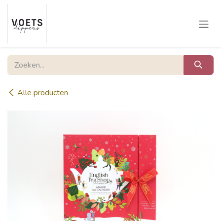
Overslaan naar inhoud
Alle producten