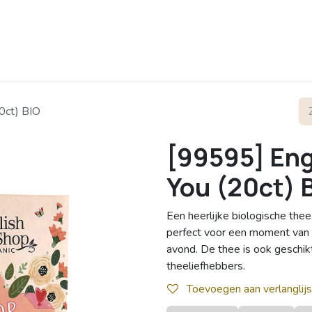
rofiel
Contact
20ct) BIO
[99595] Eng
You (20ct) 
Een heerlijke biologische the
perfect voor een moment van o
avond. De thee is ook geschik
theeliefhebbers.
Toevoegen aan verlanglijs