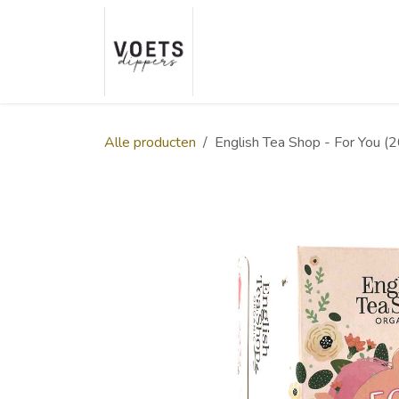
Overslaan naar inhoud
Home
Over ons
Smaakp
Alle producten
English Tea Shop - For You (