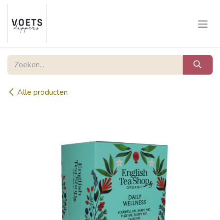
Overslaan naar inhoud
Alle producten