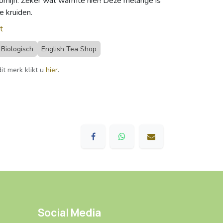
mijn. Zeker wat warmte hier! Deze melange is
e kruiden.
t
Biologisch
English Tea Shop
it merk klikt u
hier
.
Social Media