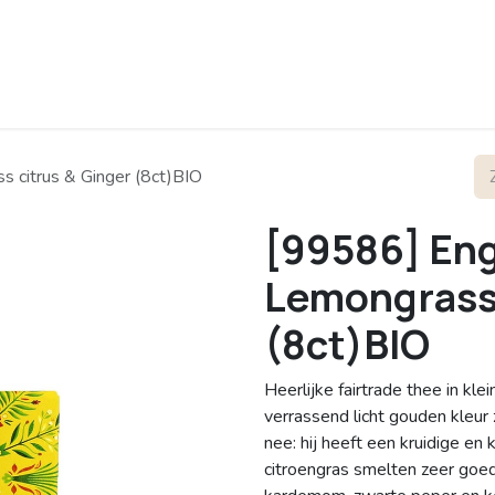
rofiel
Contact
s citrus & Ginger (8ct)BIO
[99586] Eng
Lemongrass 
(8ct)BIO
Heerlijke fairtrade thee in kle
verrassend licht gouden kleur 
nee: hij heeft een kruidige en
citroengras smelten zeer goed