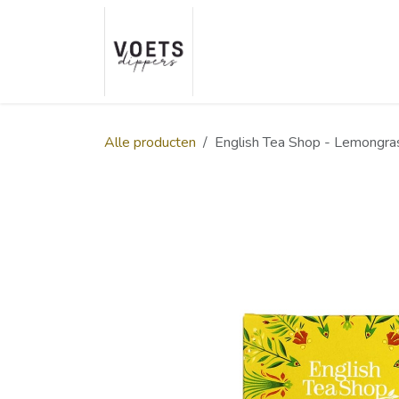
Overslaan naar inhoud
Home
Over ons
Smaakp
Alle producten
English Tea Shop - Lemongras