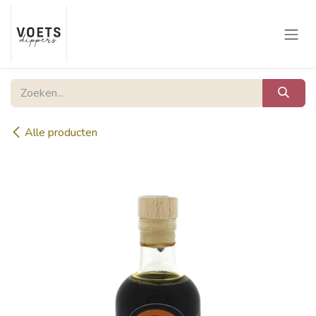
Overslaan naar inhoud
Alle producten