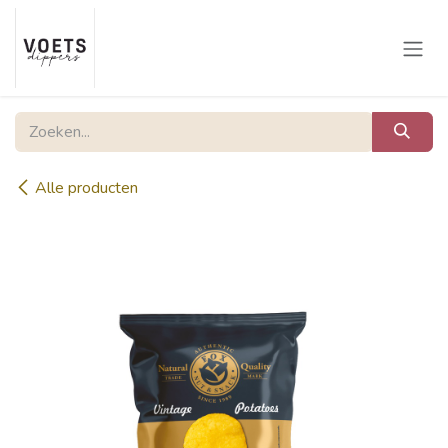
Overslaan naar inhoud
Alle producten