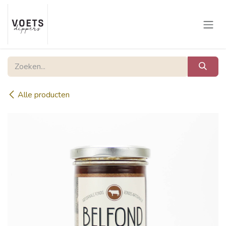
Overslaan naar inhoud
Alle producten