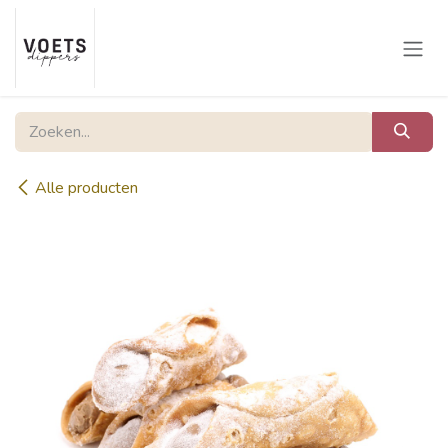
Overslaan naar inhoud
Alle producten