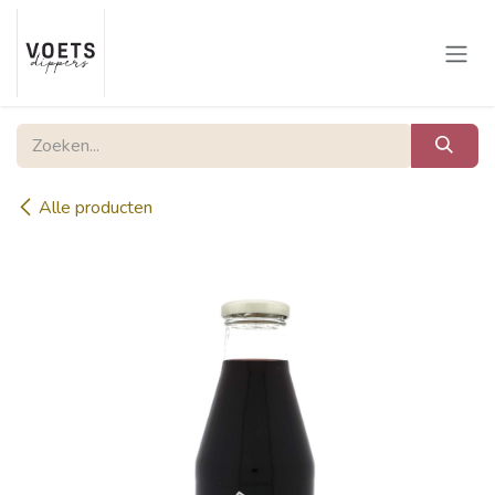
Overslaan naar inhoud
Alle producten