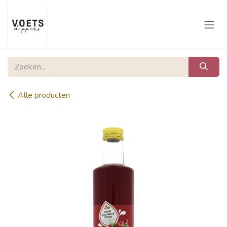
Overslaan naar inhoud
Alle producten