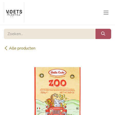
Overslaan naar inhoud
Alle producten