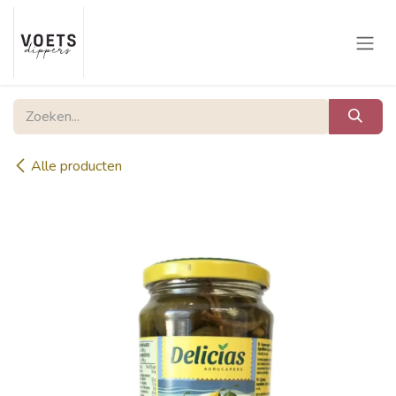
Overslaan naar inhoud
Alle producten