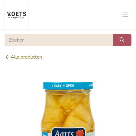
Overslaan naar inhoud
Alle producten