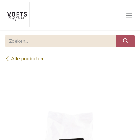
Overslaan naar inhoud
Alle producten