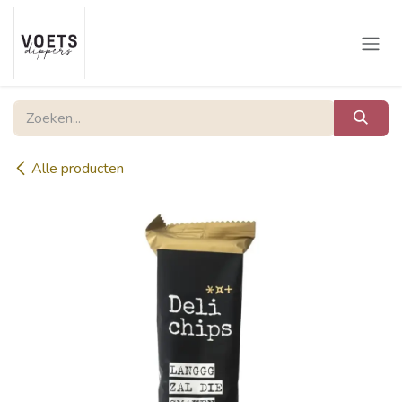
Overslaan naar inhoud
Alle producten