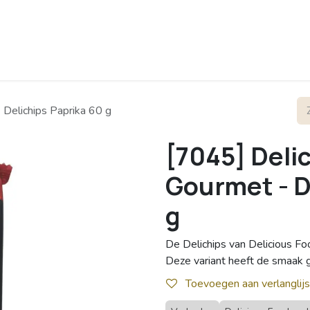
rofiel
Contact
 Delichips Paprika 60 g
[7045] Deli
Gourmet - D
g
De Delichips van Delicious Fo
Deze variant heeft de smaak gr
Toevoegen aan verlanglijs