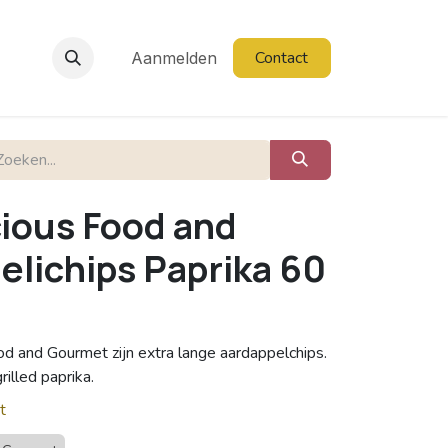
Contact
Aanmelden
cious Food and
elichips Paprika 60
od and Gourmet zijn extra lange aardappelchips.
illed paprika.
t