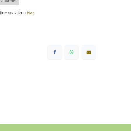
d Gourmet
it merk klikt u
hier
.