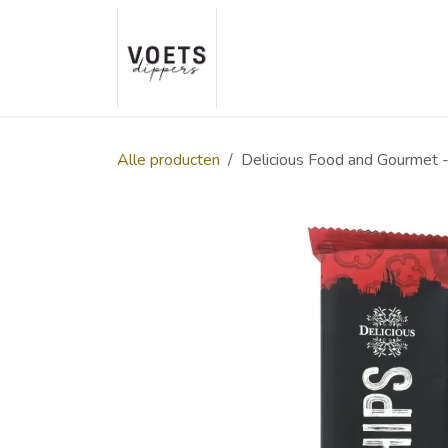
Overslaan naar inhoud
Home
Over ons
Smaakp
Alle producten
Delicious Food and Gourmet -