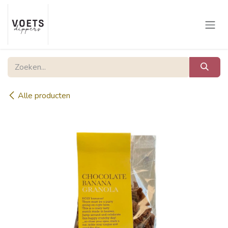
Overslaan naar inhoud
Alle producten