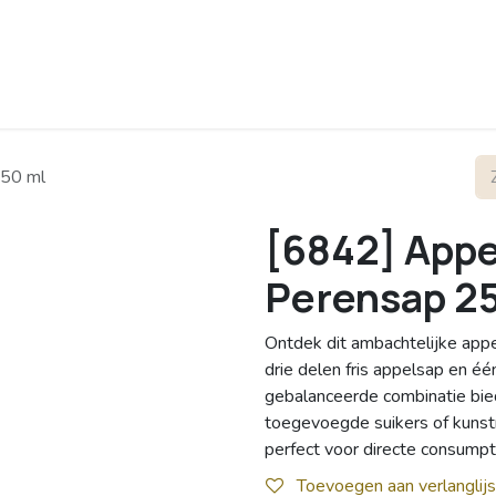
rofiel
Contact
250 ml
[6842] Appe
Perensap 2
Ontdek dit ambachtelijke app
drie delen fris appelsap en é
gebalanceerde combinatie bied
toegevoegde suikers of kunstm
perfect voor directe consumpt
Toevoegen aan verlanglijs