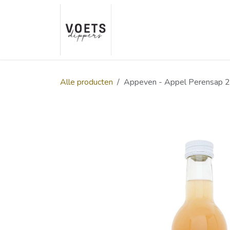
Overslaan naar inhoud
Home
Over ons
Smaakp
Alle producten
Appeven - Appel Perensap 