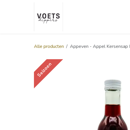
Overslaan naar inhoud
Home
Over ons
Smaakp
Alle producten
Appeven - Appel Kersensap 
Seizoen