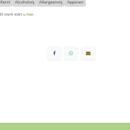
Kerst
Alcoholvrij
Allergeenvrij
Appeven
it merk klikt u
hier
.