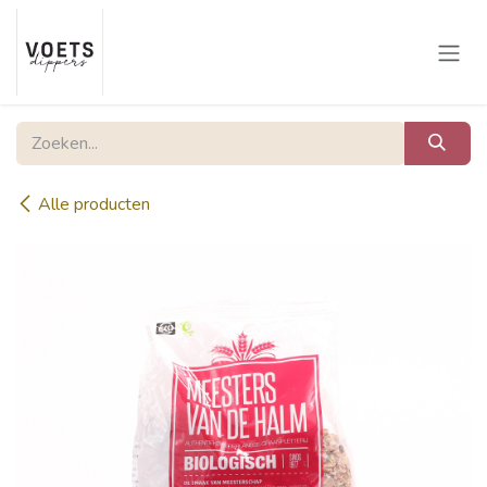
Overslaan naar inhoud
Alle producten