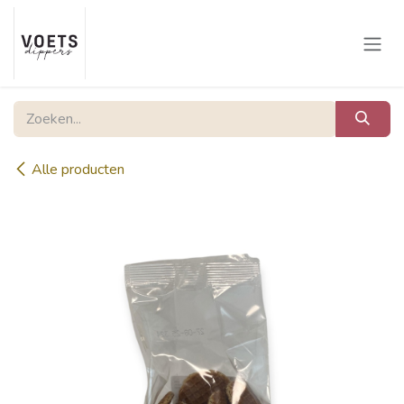
Overslaan naar inhoud
Alle producten