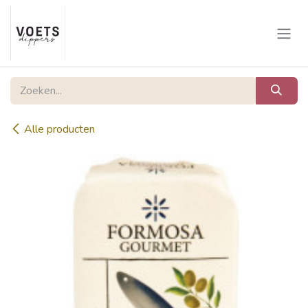
Overslaan naar inhoud
Alle producten