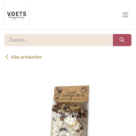
Overslaan naar inhoud
Alle producten