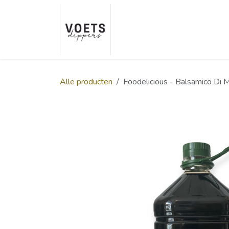
Overslaan naar inhoud
Home
Over ons
Smaakp
Alle producten
Foodelicious - Balsamico Di 