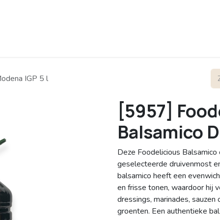
rofiel
Contact
Modena IGP 5 l
[5957] Foode
Balsamico D
Deze Foodelicious Balsamico
geselecteerde druivenmost en w
balsamico heeft een evenwich
en frisse tonen, waardoor hij ve
dressings, marinades, sauzen 
groenten. Een authentieke bal