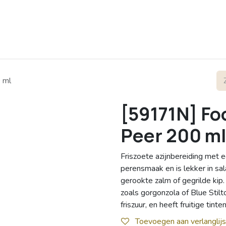
rofiel
Contact
0 ml
[59171N] Foo
Peer 200 ml
Friszoete azijnbereiding met 
perensmaak en is lekker in sa
gerookte zalm of gegrilde ki
zoals gorgonzola of Blue Stilt
friszuur, en heeft fruitige tint
Toevoegen aan verlanglijs