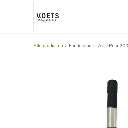
Overslaan naar inhoud
Home
Over ons
Smaakp
Alle producten
Foodelicious - Azijn Peer 20