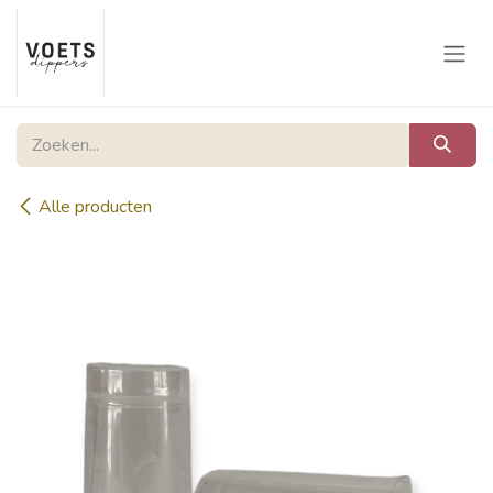
Overslaan naar inhoud
Alle producten