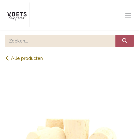
Overslaan naar inhoud
Alle producten