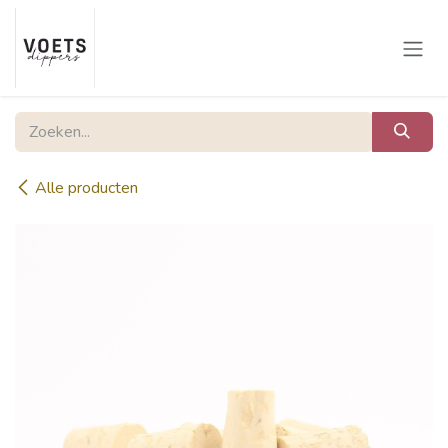
Overslaan naar inhoud
Alle producten