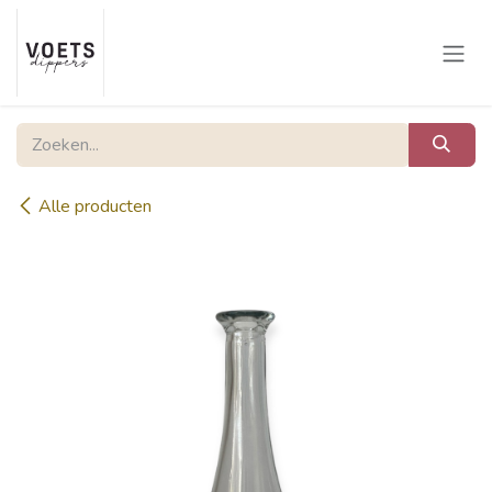
Overslaan naar inhoud
Alle producten