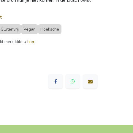
dse bron kun je niet komen. In de Dutch twist
t
Glutenvrij
Vegan
Hoeksche
it merk klikt u
hier
.