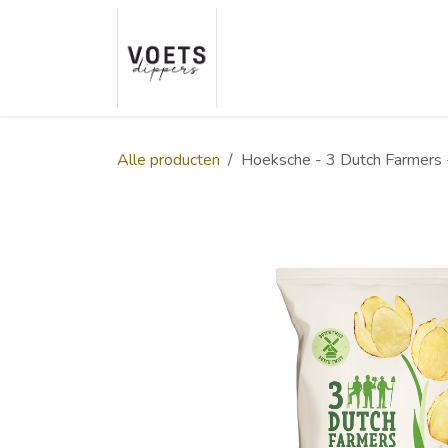
Overslaan naar inhoud
Home
Over ons
Smaakp
Alle producten
Hoeksche - 3 Dutch Farmers 