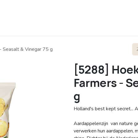
rofiel
Contact
- Seasalt & Vinegar 75 g
[5288] Hoek
Farmers - Se
g
Holland's best kept secret...
Aardappelenzijn van nature g
verwerken hun aardappelen, met