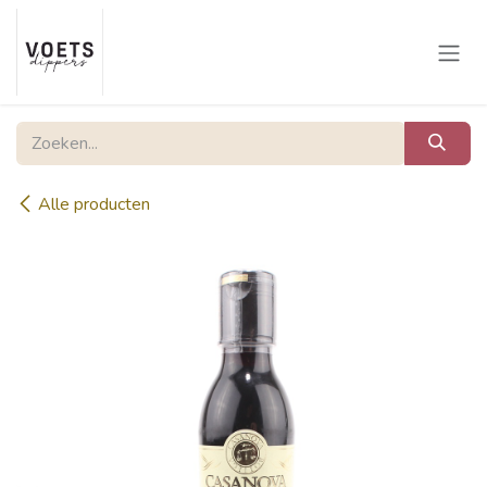
Overslaan naar inhoud
Alle producten