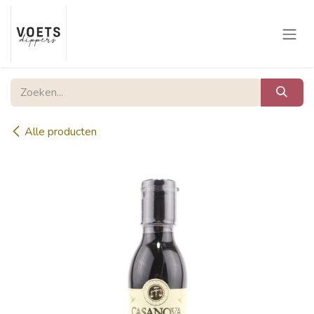
Overslaan naar inhoud
Alle producten