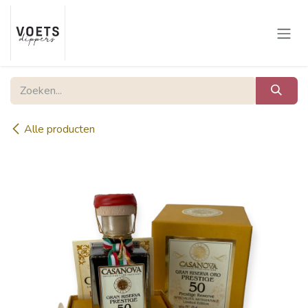
Overslaan naar inhoud
Alle producten