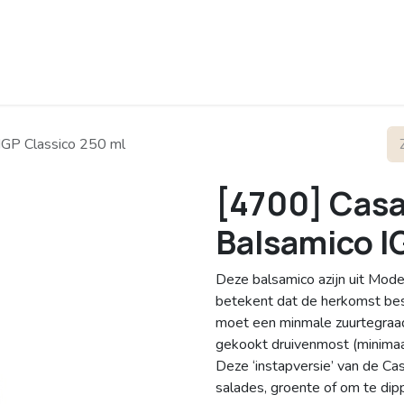
rofiel
Contact
IGP Classico 250 ml
[4700] Casa
Balsamico I
Deze balsamico azijn uit Mode
betekent dat de herkomst besc
moet een minmale zuurtegraad
gekookt druivenmost (minimaal
Deze ‘instapversie’ van de Cas
salades, groente of om te dipp