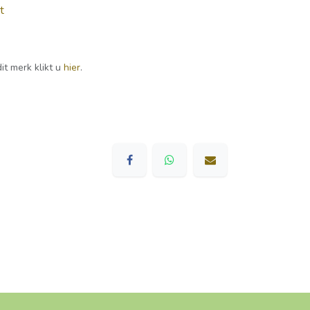
t
it merk klikt u
hier
.