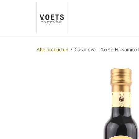
Overslaan naar inhoud
Home
Over ons
Smaakp
Alle producten
Casanova - Aceto Balsamico 