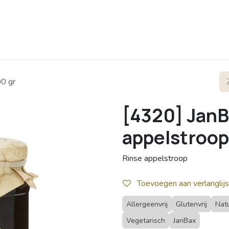
rofiel
Contact
00 gr
[4320] JanB
appelstroop
Rinse appelstroop
Toevoegen aan verlanglijs
Allergeenvrij
Glutenvrij
Natu
Vegetarisch
JanBax