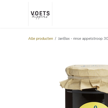
Overslaan naar inhoud
Home
Over ons
Smaakp
Alle producten
JanBax - rinse appelstroop 3