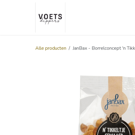
Overslaan naar inhoud
Home
Over ons
Smaakp
Alle producten
JanBax - Borrelconcept 'n Ti