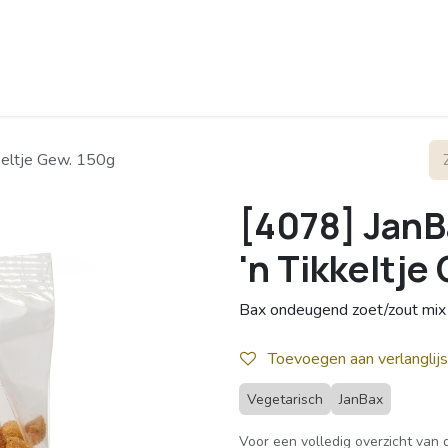
rofiel
Contact
kkeltje Gew. 150g
[4078] JanB
'n Tikkeltje
Bax ondeugend zoet/zout mix
Toevoegen aan verlanglijs
Vegetarisch
JanBax
Voor een volledig overzicht van d