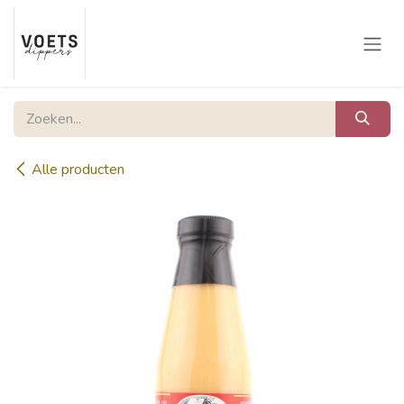
Overslaan naar inhoud
Alle producten