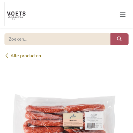
Overslaan naar inhoud
Alle producten