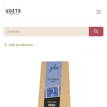
Overslaan naar inhoud
Alle producten