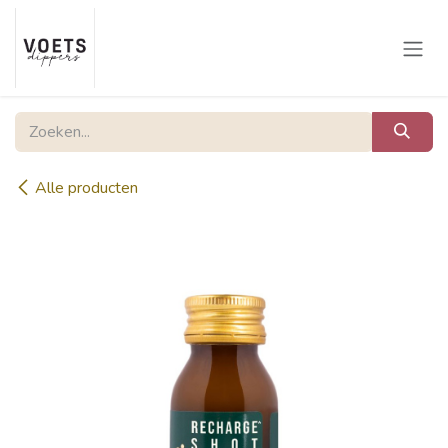
Overslaan naar inhoud
Alle producten