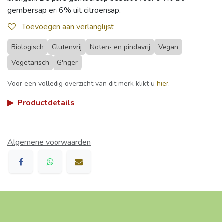
gembersap en 6% uit citroensap.
Toevoegen aan verlanglijst
Biologisch
Glutenvrij
Noten- en pindavrij
Vegan
Vegetarisch
G'nger
Voor een volledig overzicht van dit merk klikt u
hier
.
▶
Productdetails
Algemene voorwaarden