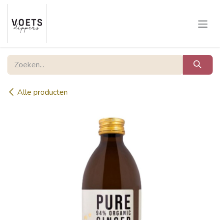
Overslaan naar inhoud
Alle producten