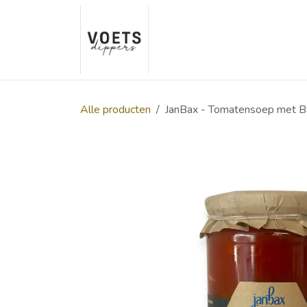
Overslaan naar inhoud
Home
Over ons
Smaakp
Alle producten
JanBax - Tomatensoep met B