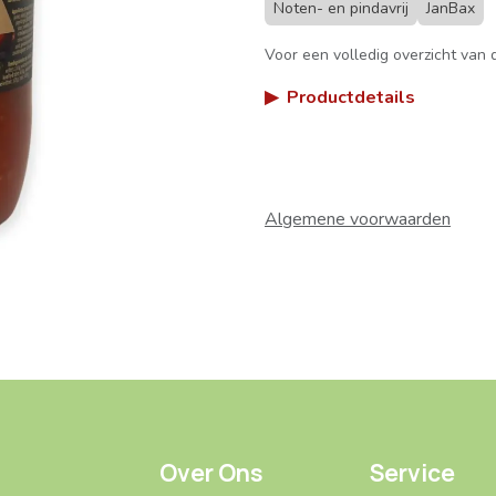
Noten- en pindavrij
JanBax
Voor een volledig overzicht van d
▶
Productdetails
Algemene voorwaarden
Over Ons
Service