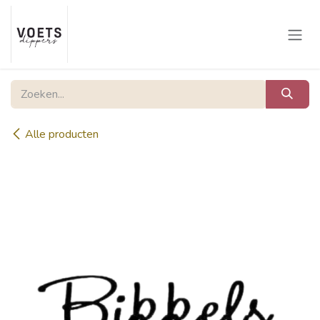
Overslaan naar inhoud
Alle producten