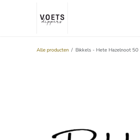
Overslaan naar inhoud
Home
Over ons
Smaakp
Alle producten
Bikkels - Hete Hazelnoot 50 