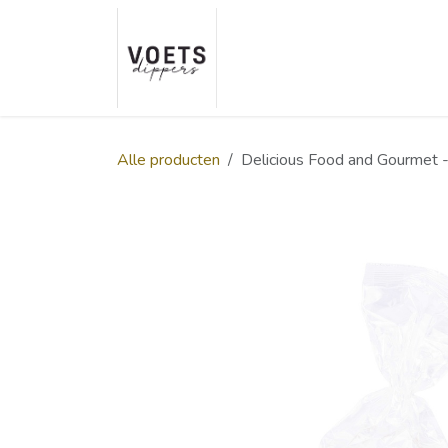
Overslaan naar inhoud
Home
Over ons
Smaakp
Alle producten
Delicious Food and Gourmet 