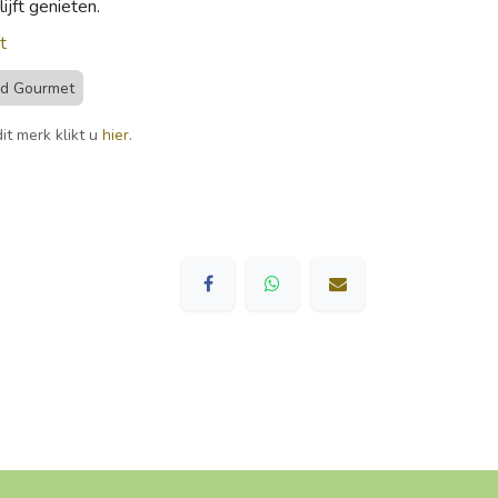
lijft genieten.
t
nd Gourmet
it merk klikt u
hier
.